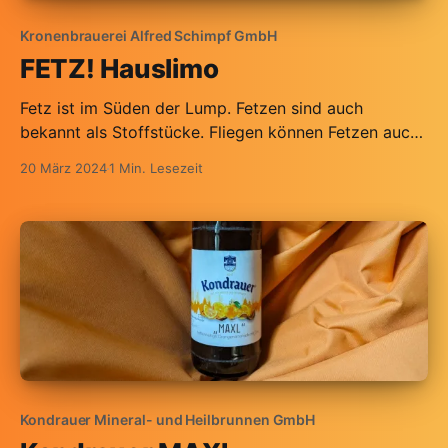
Kronenbrauerei Alfred Schimpf GmbH
FETZ! Hauslimo
Fetz ist im Süden der Lump. Fetzen sind auch
bekannt als Stoffstücke. Fliegen können Fetzen auch.
Na dann Prost.
20 März 2024
1 Min. Lesezeit
Kondrauer Mineral- und Heilbrunnen GmbH