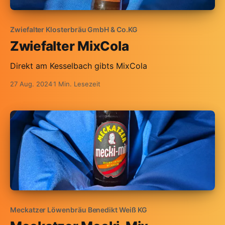
Zwiefalter Klosterbräu GmbH & Co.KG
Zwiefalter MixCola
Direkt am Kesselbach gibts MixCola
27 Aug. 2024
1 Min. Lesezeit
Meckatzer Löwenbräu Benedikt Weiß KG