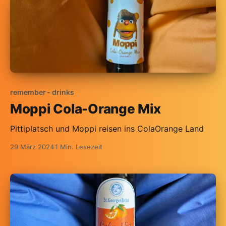
remember - drinks
Moppi Cola-Orange Mix
Pittiplatsch und Moppi reisen ins ColaOrange Land
29 März 2024
1 Min. Lesezeit