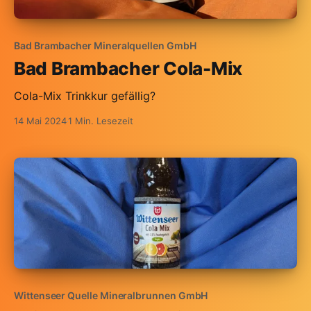
Bad Brambacher Mineralquellen GmbH
Bad Brambacher Cola-Mix
Cola-Mix Trinkkur gefällig?
14 Mai 2024
1 Min. Lesezeit
Wittenseer Quelle Mineralbrunnen GmbH