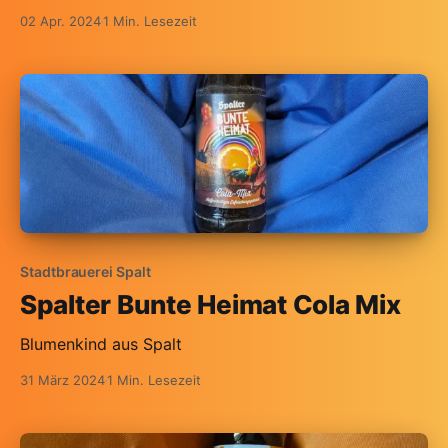
02 Apr. 2024
1 Min. Lesezeit
Stadtbrauerei Spalt
Spalter Bunte Heimat Cola Mix
Blumenkind aus Spalt
31 März 2024
1 Min. Lesezeit