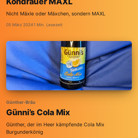
Kondrauer MAXL
Nicht Mäxle oder Mäxchen, sondern MAXL
05 März 2024
1 Min. Lesezeit
Günther-Bräu
Günni’s Cola Mix
Günther, der im Heer kämpfende Cola Mix
Burgunderkönig