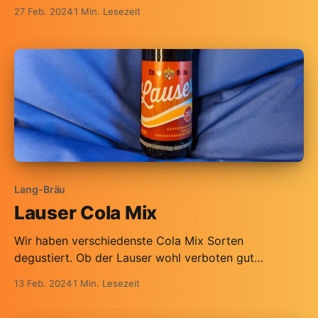
27 Feb. 2024
1 Min. Lesezeit
Lang-Bräu
Lauser Cola Mix
Wir haben verschiedenste Cola Mix Sorten
degustiert. Ob der Lauser wohl verboten gut
abschneidet?
13 Feb. 2024
1 Min. Lesezeit