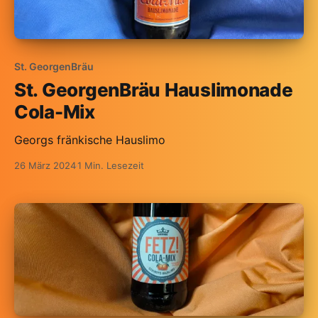
St. GeorgenBräu
St. GeorgenBräu Hauslimonade
Cola-Mix
Georgs fränkische Hauslimo
26 März 2024
1 Min. Lesezeit