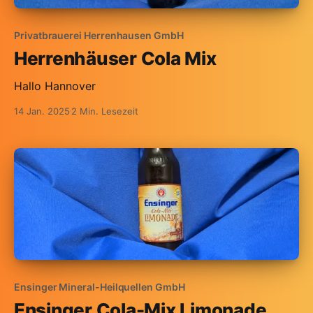
Privatbrauerei Herrenhausen GmbH
Herrenhäuser Cola Mix
Hallo Hannover
14 Jan. 2025
2 Min. Lesezeit
Ensinger Mineral-Heilquellen GmbH
Ensinger Cola-Mix Limonade