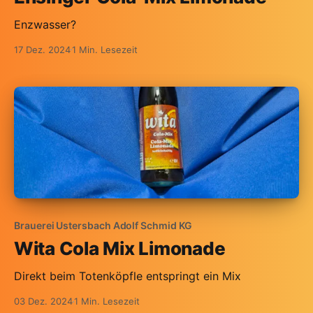
Enzwasser?
17 Dez. 2024
1 Min. Lesezeit
Brauerei Ustersbach Adolf Schmid KG
Wita Cola Mix Limonade
Direkt beim Totenköpfle entspringt ein Mix
03 Dez. 2024
1 Min. Lesezeit