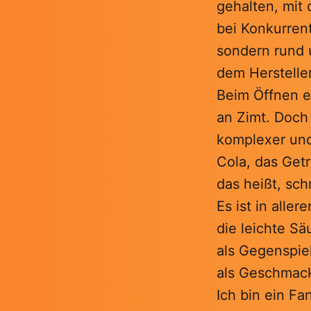
gehalten, mit 
bei Konkurrent
sondern rund 
dem Hersteller
Beim Öffnen er
an Zimt. Doch
komplexer und 
Cola, das Get
das heißt, sc
Es ist in alle
die leichte Sä
als Gegenspiel
als Geschmack
Ich bin ein F