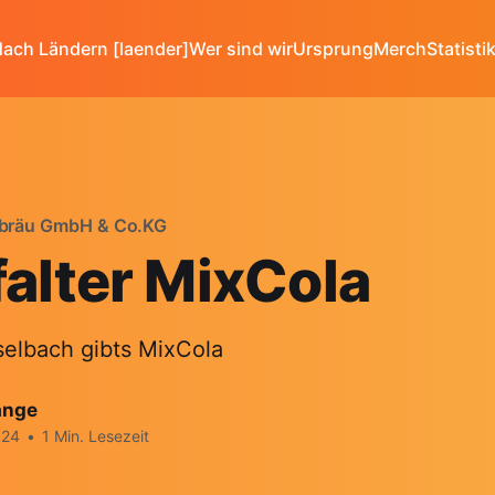
ach Ländern [laender]
Wer sind wir
Ursprung
Merch
Statisti
erbräu GmbH & Co.KG
alter MixCola
selbach gibts MixCola
ange
024
•
1 Min. Lesezeit