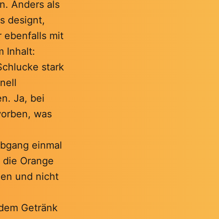
n. Anders als
s designt,
 ebenfalls mit
 Inhalt:
Schlucke stark
nell
n. Ja, bei
worben, was
 Abgang einmal
r die Orange
hen und nicht
 dem Getränk