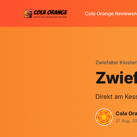
Cola Orange Reviews
N
Zwiefalter Klost
Zwief
Direkt am Kes
Cola Or
27 Aug. 2