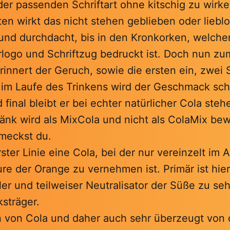
der passenden Schriftart ohne kitschig zu wirke
en wirkt das nicht stehen geblieben oder lieblo
und durchdacht, bis in den Kronkorken, welcher
logo und Schriftzug bedruckt ist. Doch nun zum
innert der Geruch, sowie die ersten ein, zwei 
 im Laufe des Trinkens wird der Geschmack sch
final bleibt er bei echter natürlicher Cola stehe
ränk wird als MixCola und nicht als ColaMix be
hmeckst du.
rerster Linie eine Cola, bei der nur vereinzelt im
ure der Orange zu vernehmen ist. Primär ist hie
er und teilweiser Neutralisator der Süße zu se
sträger.
an von Cola und daher auch sehr überzeugt von