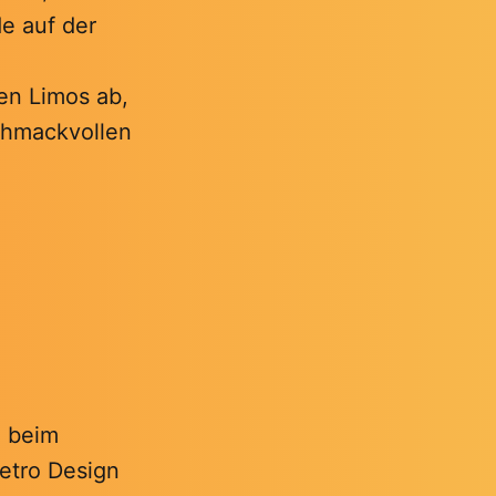
de auf der
en Limos ab,
schmackvollen
h beim
Retro Design