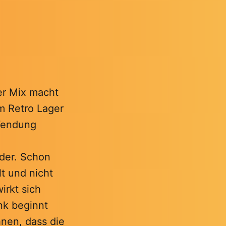
er Mix macht
im Retro Lager
Wendung
ider. Schon
t und nicht
irkt sich
nk beginnt
hnen, dass die