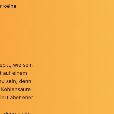
r keine
eckt, wie sein
st auf einem
zu sein, denn
n Kohlensäure
iert aber eher
h, denn auch