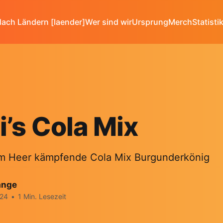
ach Ländern [laender]
Wer sind wir
Ursprung
Merch
Statisti
’s Cola Mix
im Heer kämpfende Cola Mix Burgunderkönig
ange
024
•
1 Min. Lesezeit