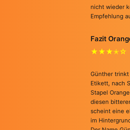
nicht wieder 
Empfehlung a
Fazit Orang
★★★✭☆
Günther trink
Etikett, nach 
Stapel Orangen
diesen bittere
scheint eine e
im Hintergrun
Der Name Günn