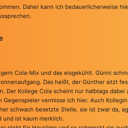
kommen. Daher kann ich bedauerlicherweise hie
ussprechen.
e
t gern Cola-Mix und das eisgekühlt. Günni schm
Sonnenaufgang. Das heißt, der Günther sitzt fe
. Der Kollege Cola scheint nur halbtags dabei 
n Gegenspieler vermisse ich hier. Auch Kollegi
her schwach besetzte Stelle, sie ist zwar da, ag
d und ist kaum merklich.
i steht für Hauslimo und so schmeckt sie auc