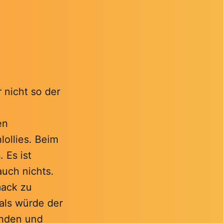
r nicht so der
en
ollies. Beim
 Es ist
auch nichts.
mack zu
 als würde der
inden und