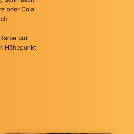
e oder Cola.
ich
lfarbe gut
in Höhepunkt