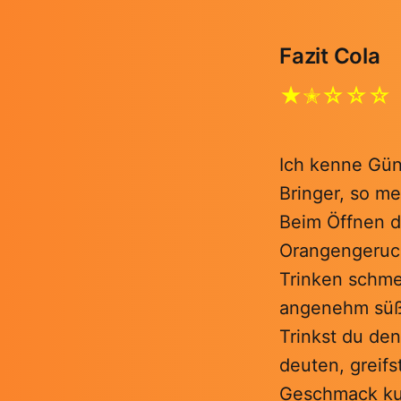
Fazit Cola
★✭☆☆☆
Ich kenne Günn
Bringer, so m
Beim Öffnen d
Orangengeruch
Trinken schmec
angenehm süß 
Trinkst du de
deuten, greifs
Geschmack kur