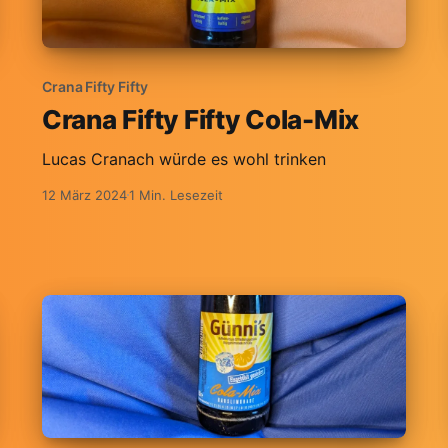
Crana Fifty Fifty
Crana Fifty Fifty Cola-Mix
Lucas Cranach würde es wohl trinken
12 März 2024
1 Min. Lesezeit