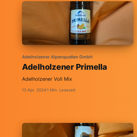
Adelholzener Alpenquellen GmbH
Adelholzener Primella
Adelholzener Voll Mix
13 Apr. 2024
1 Min. Lesezeit