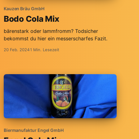
Kauzen Bräu GmbH
Bodo Cola Mix
bärenstark oder lammfromm? Todsicher
bekommst du hier ein messerscharfes Fazit.
20 Feb. 2024
1 Min. Lesezeit
Biermanufaktur Engel GmbH