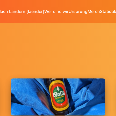
ach Ländern [laender]
Wer sind wir
Ursprung
Merch
Statisti