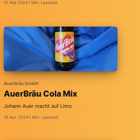
01 Mai 2024
1 Min. Lesezeit
Auerbräu GmbH
AuerBräu Cola Mix
Johann Auer macht auf Limo
16 Apr. 2024
1 Min. Lesezeit