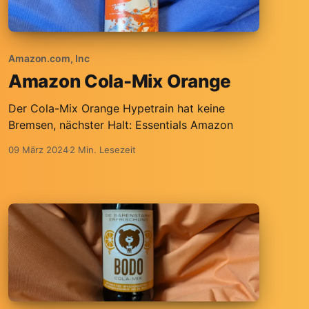
Amazon.com, Inc
Amazon Cola-Mix Orange
Der Cola-Mix Orange Hypetrain hat keine
Bremsen, nächster Halt: Essentials Amazon
09 März 2024
2 Min. Lesezeit