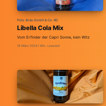
Püls-Bräu GmbH & Co. KG
Libella Cola Mix
Vom Erfinder der Capri Sonne, kein Witz
19 März 2024
1 Min. Lesezeit