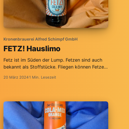
Kronenbrauerei Alfred Schimpf GmbH
FETZ! Hauslimo
Fetz ist im Süden der Lump. Fetzen sind auch
bekannt als Stoffstücke. Fliegen können Fetzen
auch. Na dann Prost.
20 März 2024
1 Min. Lesezeit