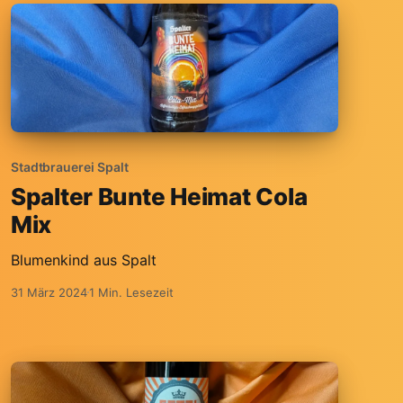
Stadtbrauerei Spalt
Spalter Bunte Heimat Cola
Mix
Blumenkind aus Spalt
31 März 2024
1 Min. Lesezeit