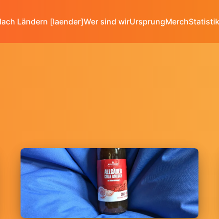
ach Ländern [laender]
Wer sind wir
Ursprung
Merch
Statisti