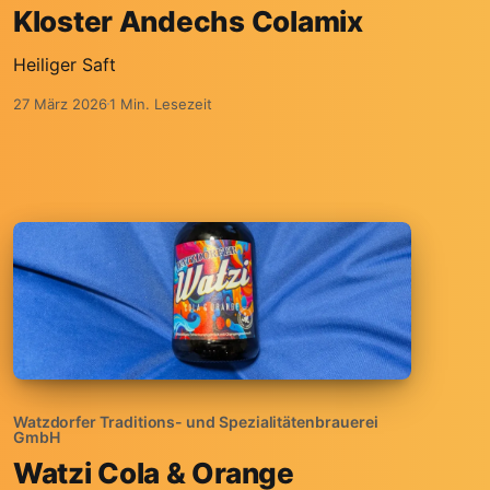
Kloster Andechs Colamix
Heiliger Saft
27 März 2026
1 Min. Lesezeit
Watzdorfer Traditions- und Spezialitätenbrauerei
GmbH
Watzi Cola & Orange