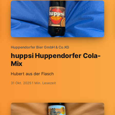
Huppendorfer Bier GmbH & Co.KG
huppsi Huppendorfer Cola-
Mix
Hubert aus der Flasch
31 Okt. 2025
1 Min. Lesezeit