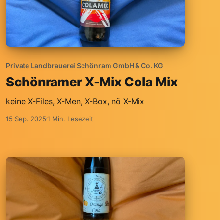
Private Landbrauerei Schönram GmbH & Co. KG
Schönramer X-Mix Cola Mix
keine X-Files, X-Men, X-Box, nö X-Mix
15 Sep. 2025
1 Min. Lesezeit