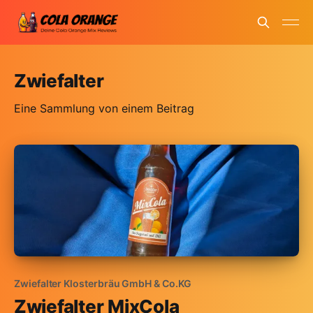
Zwiefalter
Eine Sammlung von einem Beitrag
Zwiefalter Klosterbräu GmbH & Co.KG
Zwiefalter MixCola