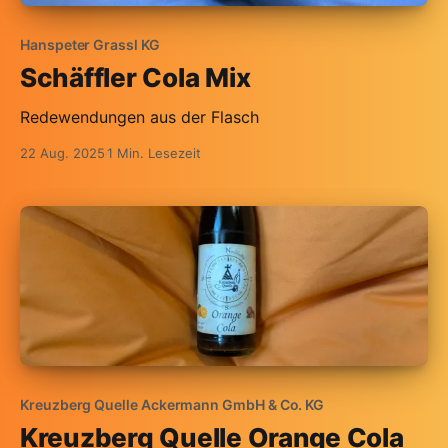
Hanspeter Grassl KG
Schäffler Cola Mix
Redewendungen aus der Flasch
22 Aug. 2025
1 Min. Lesezeit
Kreuzberg Quelle Ackermann GmbH & Co. KG
Kreuzberg Quelle Orange Cola