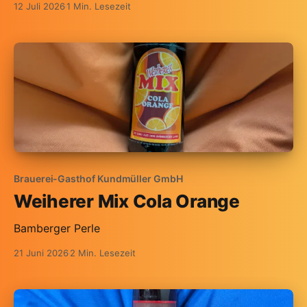
12 Juli 2026
1 Min. Lesezeit
Brauerei-Gasthof Kundmüller GmbH
Weiherer Mix Cola Orange
Bamberger Perle
21 Juni 2026
2 Min. Lesezeit