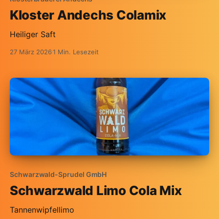
Kloster Andechs Colamix
Heiliger Saft
27 März 2026
1 Min. Lesezeit
Schwarzwald-Sprudel GmbH
Schwarzwald Limo Cola Mix
Tannenwipfellimo