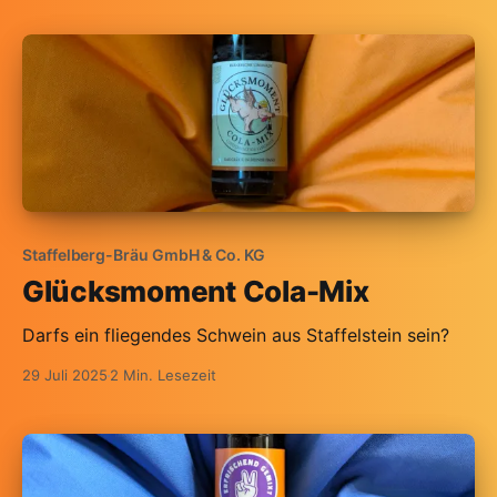
Staffelberg-Bräu GmbH & Co. KG
Glücksmoment Cola-Mix
Darfs ein fliegendes Schwein aus Staffelstein sein?
29 Juli 2025
2 Min. Lesezeit