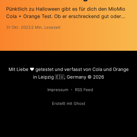
Pünktlich zu Halloween gibt es für dich den MioMio
Cola + Orange Test. Ob er erschreckend gut oder
schlecht ausfällt, musst du schon selbst nachlesen …
31 Okt. 2023
2 Min. Lesezeit
Mit Liebe ❤️ getestet und verfasst von Cola und Orange
in Leipzig 🇪🇺, Germany © 2026
Impressum
RSS Feed
Erstellt mit Ghost