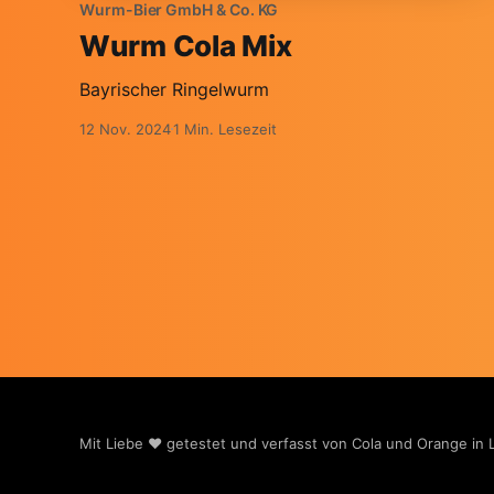
Wurm-Bier GmbH & Co. KG
Wurm Cola Mix
Bayrischer Ringelwurm
12 Nov. 2024
1 Min. Lesezeit
Mit Liebe ❤️ getestet und verfasst von Cola und Orange in