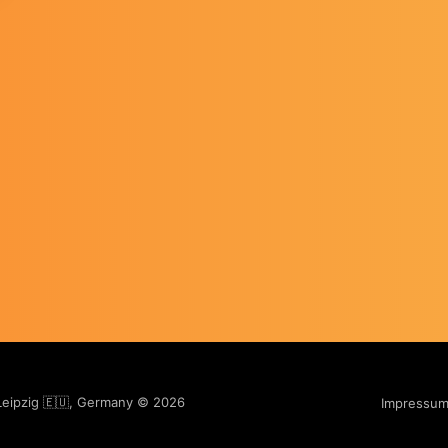
 Leipzig 🇪🇺, Germany © 2026
Impressu