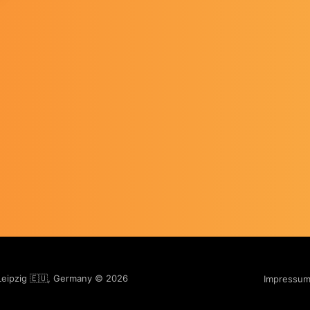
 Leipzig 🇪🇺, Germany © 2026
Impressu