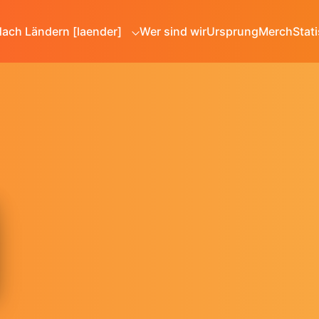
ach Ländern [laender]
Wer sind wir
Ursprung
Merch
Stati