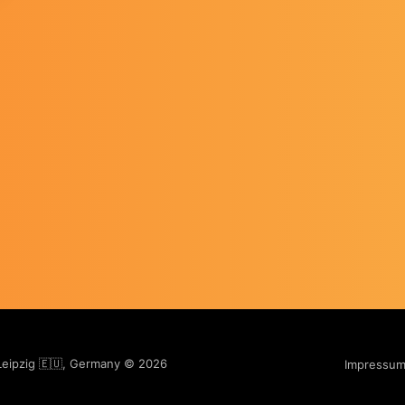
 Leipzig 🇪🇺, Germany © 2026
Impressu