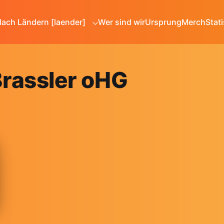
ach Ländern [laender]
Wer sind wir
Ursprung
Merch
Stati
rassler oHG