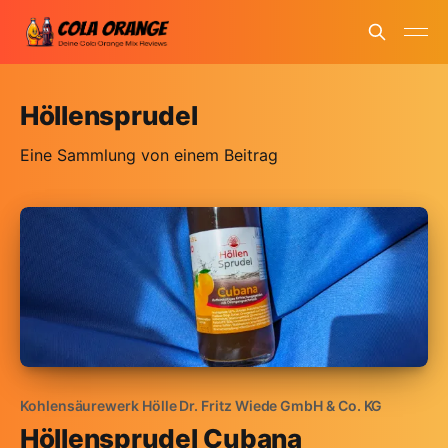
Höllensprudel
Eine Sammlung von einem Beitrag
Kohlensäurewerk Hölle Dr. Fritz Wiede GmbH & Co. KG
Höllensprudel Cubana