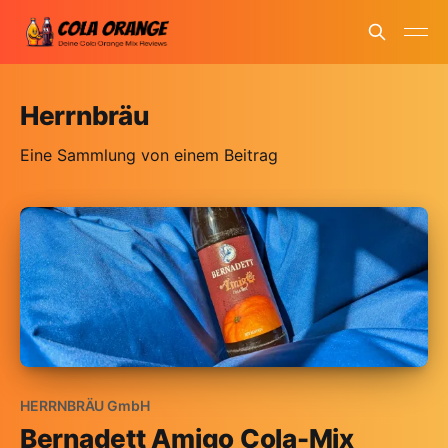
Herrnbräu
Eine Sammlung von einem Beitrag
HERRNBRÄU GmbH
Bernadett Amigo Cola-Mix