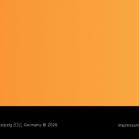
 Leipzig 🇪🇺, Germany © 2026
Impressu