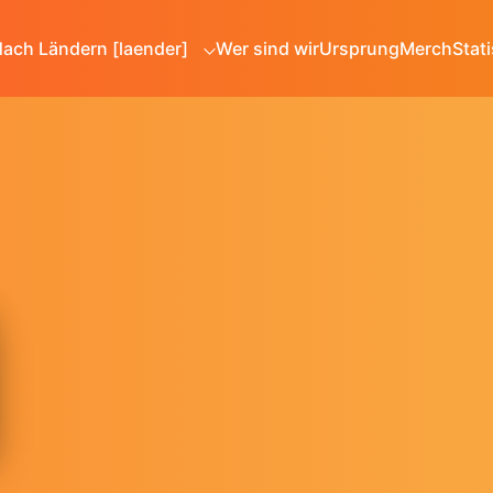
ach Ländern [laender]
Wer sind wir
Ursprung
Merch
Stati