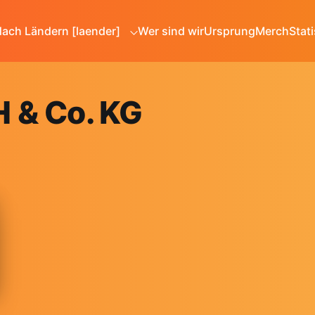
ach Ländern [laender]
Wer sind wir
Ursprung
Merch
Stati
 & Co. KG