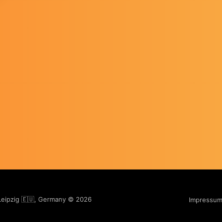
 Leipzig 🇪🇺, Germany © 2026
Impressu