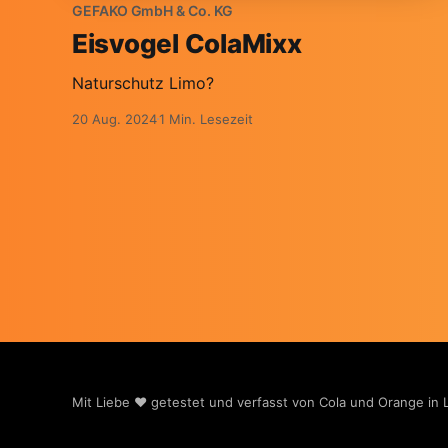
GEFAKO GmbH & Co. KG
Eisvogel ColaMixx
Naturschutz Limo?
20 Aug. 2024
1 Min. Lesezeit
Mit Liebe ❤️ getestet und verfasst von Cola und Orange in