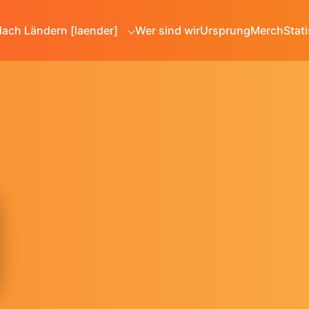
ach Ländern [laender]
Wer sind wir
Ursprung
Merch
Stati