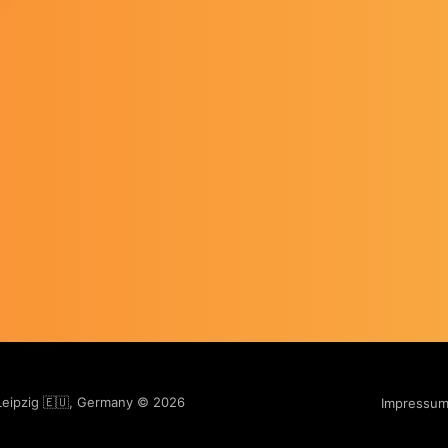
 Leipzig 🇪🇺, Germany © 2026
Impressu