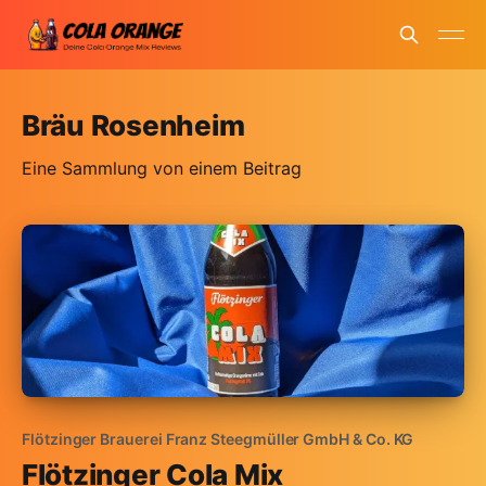
Bräu Rosenheim
Eine Sammlung von einem Beitrag
Flötzinger Brauerei Franz Steegmüller GmbH & Co. KG
Flötzinger Cola Mix