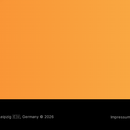
 Leipzig 🇪🇺, Germany © 2026
Impressu