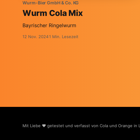
Wurm-Bier GmbH & Co. KG
Wurm Cola Mix
Bayrischer Ringelwurm
12 Nov. 2024
1 Min. Lesezeit
Mit Liebe ❤️ getestet und verfasst von Cola und Orange in