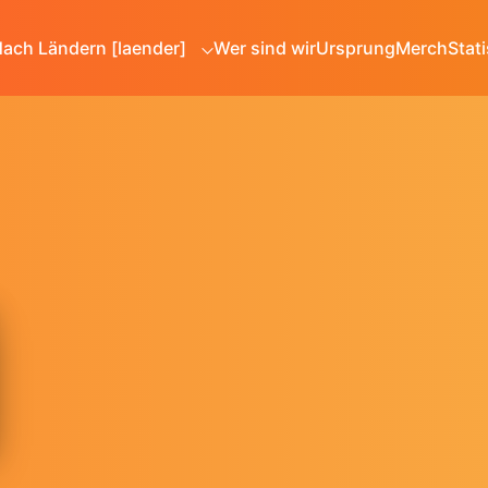
ach Ländern [laender]
Wer sind wir
Ursprung
Merch
Stati