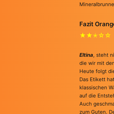
Mineralbrunne
Fazit Orang
★★✭☆☆
Eltina
, steht n
die wir mit d
Heute folgt di
Das Etikett ha
klassischen Wa
auf die Entste
Auch geschmac
zum Guten. De