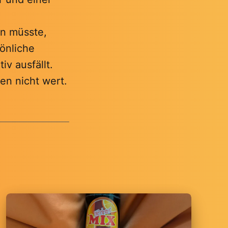
en müsste,
sönliche
iv ausfällt.
ien nicht wert.