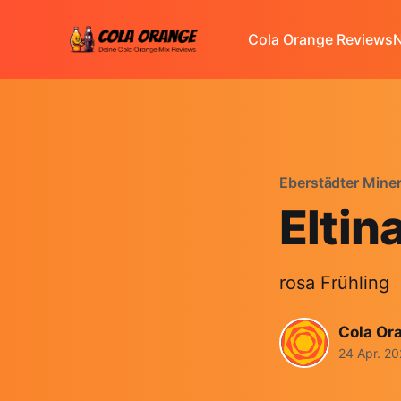
Cola Orange Reviews
N
Eberstädter Mine
Eltin
rosa Frühling
Cola Or
24 Apr. 2