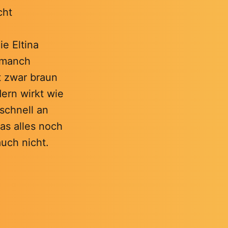
cht
e Eltina
e manch
t zwar braun
ern wirkt wie
schnell an
das alles noch
auch nicht.