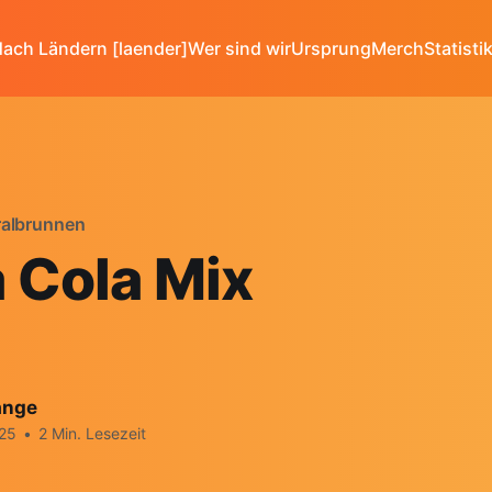
ach Ländern [laender]
Wer sind wir
Ursprung
Merch
Statisti
ralbrunnen
a Cola Mix
ange
025
•
2 Min. Lesezeit