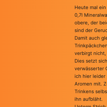
Heute mal ein
0,7l Mineralwa
obere, der be
sind der Ger
Damit auch gl
Trinkpäckchen 
verbirgt nicht
Dies setzt sic
verwässerter
ich hier leide
Aromen mit. Z
Trinkens selb
ihn aufbläht.
Unterm Strich 