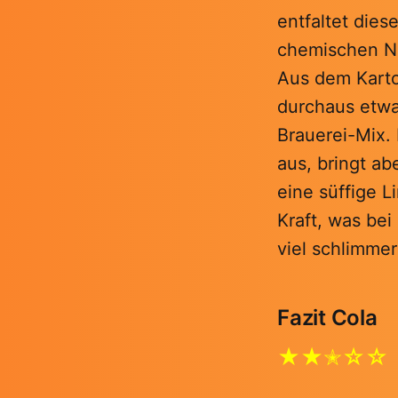
entfaltet dies
chemischen N
Aus dem Karto
durchaus etwa
Brauerei-Mix. 
aus, bringt ab
eine süffige L
Kraft, was bei
viel schlimmer
Fazit Cola
★★✭☆☆