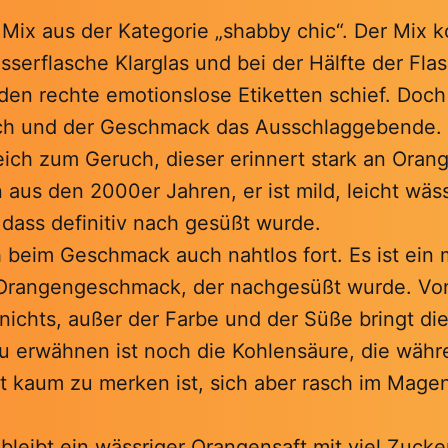
 Mix aus der Kategorie „shabby chic“. Der Mix 
sserflasche Klarglas und bei der Hälfte der Flas
iden rechte emotionslose Etiketten schief. Doc
uch und der Geschmack das Ausschlaggebende.
eich zum Geruch, dieser erinnert stark an Oran
aus den 2000er Jahren, er ist mild, leicht wäs
, dass definitiv nach gesüßt wurde.
h beim Geschmack auch nahtlos fort. Es ist ein m
 Orangengeschmack, der nachgesüßt wurde. Vo
r nichts, außer der Farbe und der Süße bringt die
u erwähnen ist noch die Kohlensäure, die währ
st kaum zu merken ist, sich aber rasch im Mag
bleibt ein wässriger Orangensaft mit viel Zucke