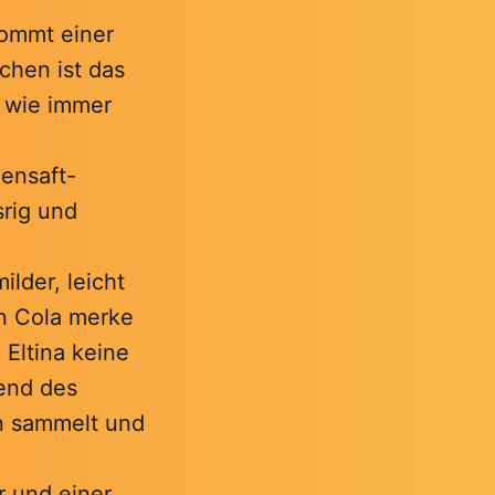
kommt einer
chen ist das
h wie immer
gensaft-
srig und
ilder, leicht
n Cola merke
 Eltina keine
end des
en sammelt und
r und einer